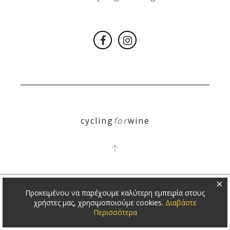
cycling
for
wine
COPYRIGHT 2018
Θ. ΝΙΚΟΛΕΤΟΠΟΥΛΟΣ
×
Προκειμένου να παρέχουμε καλύτερη εμπειρία στους
χρήστες μας, χρησιμοποιούμε cookies.
Διαβάστε
Περισσότερα