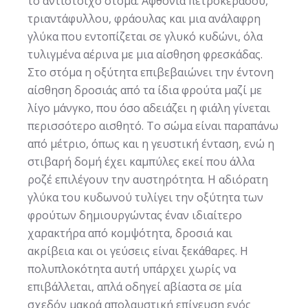
το αντίστοιχο στόμα. Αφθονία πετροκέρασου,
τριαντάφυλλου, φράουλας και μια ανάλαφρη
γλύκα που εντοπίζεται σε γλυκό κυδώνι, όλα
τυλιγμένα αέρινα με μια αίσθηση φρεσκάδας.
Στο στόμα η οξύτητα επιβεβαιώνει την έντονη
αίσθηση δροσιάς από τα ίδια φρούτα μαζί με
λίγο μάνγκο, που όσο αδειάζει η φιάλη γίνεται
περισσότερο αισθητό. Το σώμα είναι παραπάνω
από μέτριο, όπως και η γευστική ένταση, ενώ η
στιβαρή δομή έχει καμπύλες εκεί που άλλα
ροζέ επιλέγουν την αυστηρότητα. Η αδιόρατη
γλύκα του κυδωνού τυλίγει την οξύτητα των
φρούτων δημιουργώντας έναν ιδιαίτερο
χαρακτήρα από κομψότητα, δροσιά και
ακρίβεια και οι γεύσεις είναι ξεκάθαρες. Η
πολυπλοκότητα αυτή υπάρχει χωρίς να
επιβάλλεται, απλά οδηγεί αβίαστα σε μία
σχεδόν μακρά απολαυστική επίγευση ενός