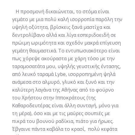
Η προσμονή δικαιώνεται, το στόμα είναι
γεμάτο με μια πολύ καλή ισορροπία παρόλη την
υψηλή οξύτητα, βρίσκεις ξανά μαστίχα και
δεντρολίβανο αλλά και λίγα εσπεριδοειδή σε
πρώιμη ωριμότητα και σχεδόν μακρά επίγευση
γεμάτη θαυμαστικά. Το εντυπωσιακότερο είναι
πως χόρεψε ακούραστα με χάρη τόσο με την
ταραμοσατάτα μου, υψηλής γευστικής έντασης,
από λευκό ταραμά Lybe, ισορροπημένη ψηλά
ανάμεσα στο αλμυρό, γλυκό και ξυνό και την
καλύτερη λαγάνα της Αθήνας από το φούρνο
του Χρήστου στην Ιπποκράτους (της
Καθαροδευτέρας είναι άλλη συνταγή, μόνο για
τη μέρα), όσο και με τις μαύρες σουπιές με
πικρά του βουνού ραδίκια, πιάτο για ήρωες.
Έβγαινε πάντα καβάλα το κρασί, πολύ κεφάτα