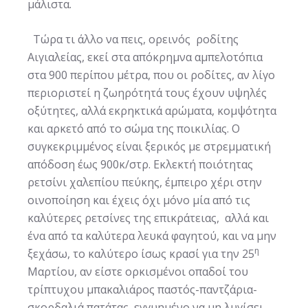
μάλιστα.
Τώρα τι άλλο να πεις, ορεινός ροδίτης
Αιγιαλείας, εκεί στα απόκρημνα αμπελοτόπια
στα 900 περίπου μέτρα, που οι ροδίτες, αν λίγο
περιοριστεί η ζωηρότητά τους έχουν υψηλές
οξύτητες, αλλά εκρηκτικά αρώματα, κομψότητα
και αρκετό από το σώμα της ποικιλίας. Ο
συγκεκριμμένος είναι ξερικός με στρεμματική
απόδοση έως 900κ/στρ. Εκλεκτή ποιότητας
ρετσίνι χαλεπίου πεύκης, έμπειρο χέρι στην
οινοποίηση και έχεις όχι μόνο μία από τις
καλύτερες ρετσίνες της επικράτειας, αλλά και
ένα από τα καλύτερα λευκά φαγητού, και να μην
η
ξεχάσω, το καλύτερο ίσως κρασί για την 25
Μαρτίου, αν είστε ορκισμένοι οπαδοί του
τρίπτυχου μπακαλιάρος παστός-παντζάρια-
σκορδαλιά πατάτας, εγγυημένο να μη λυγίσει.