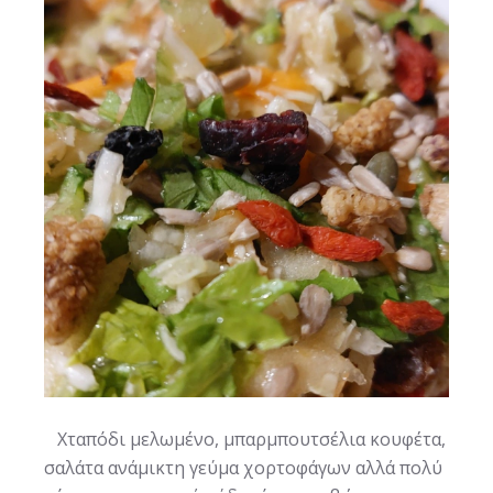
Χταπόδι μελωμένο, μπαρμπουτσέλια κουφέτα,
σαλάτα ανάμικτη γεύμα χορτοφάγων αλλά πολύ