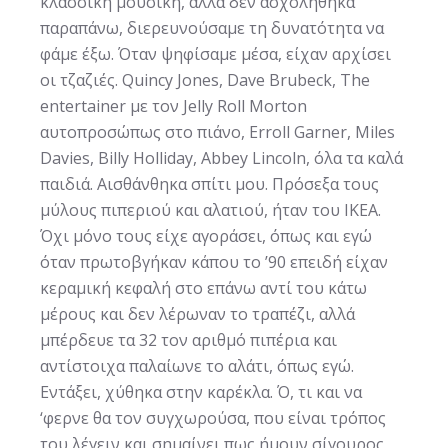
κλασσική μουσική, αλλά δεν ασχολήθηκα
παραπάνω, διερευνούσαμε τη δυνατότητα να
φάμε έξω. Όταν ψηφίσαμε μέσα, είχαν αρχίσει
οι τζαζιές. Quincy Jones, Dave Brubeck, The
entertainer με τον Jelly Roll Morton
αυτοπροσώπως στο πιάνο, Erroll Garner, Miles
Davies, Billy Holliday, Abbey Lincoln, όλα τα καλά
παιδιά. Αισθάνθηκα σπίτι μου. Πρόσεξα τους
μύλους πιπεριού και αλατιού, ήταν του IKEA.
Όχι μόνο τους είχε αγοράσει, όπως και εγώ
όταν πρωτοβγήκαν κάπου το ’90 επειδή είχαν
κεραμική κεφαλή στο επάνω αντί του κάτω
μέρους και δεν λέρωναν το τραπέζι, αλλά
μπέρδευε τα 32 τον αριθμό πιπέρια και
αντίστοιχα παλαίωνε το αλάτι, όπως εγώ.
Εντάξει, χύθηκα στην καρέκλα. Ό, τι και να
‘φερνε θα τον συγχωρούσα, που είναι τρόπος
του λέγειν και σημαίνει πως ήμουν σίγουρος