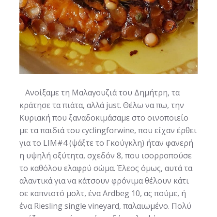
Ανοίξαμε τη Μαλαγουζιά του Δημήτρη, τα
κράτησε τα πιάτα, αλλά just. Θέλω να πω, την
Κυριακή που ξαναδοκιμάσαμε στο οινοποιείο
με τα παιδιά του cyclingforwine, που είχαν έρθει
για το LIM#4 (ψάξτε το Γκούγκλη) ήταν φανερή
η υψηλή οξύτητα, σχεδόν 8, που ισορροπούσε
το καθόλου ελαφρύ σώμα. Έλεος όμως, αυτά τα
αλαντικά για να κάτσουν φρόνιμα θέλουν κάτι
σε καπνιστό μολτ, ένα Ardbeg 10, ας πούμε, ή
ένα Riesling single vineyard, παλαιωμένο. Πολύ