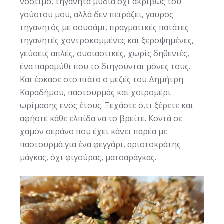
νόστιμο, τηγανητά μύδια όχι ακριβώς του
γούστου μου, αλλά δεν πειράζει, γαύρος
τηγανητός με σουσάμι, πραγματικές πατάτες
τηγανητές χοντροκομμένες και ξεροψημένες,
γεύσεις απλές, ουσιαστικές, χωρίς δηθενιές,
ένα παραμύθι που το διηγούνται μόνες τους.
Και έσκασε στο πιάτο ο μεζές του Δημήτρη
Καραδήμου, παστουρμάς και χοιρομέρι
ωρίμασης ενός έτους. Ξεχάστε ό,τι ξέρετε και
αφήστε κάθε ελπίδα να το βρείτε. Κοντά σε
χαμόν σεράνο που έχει κάνει παρέα με
παστουρμά για ένα φεγγάρι, αριστοκράτης
μάγκας, όχι φιγούρας, ματσαράγκας.