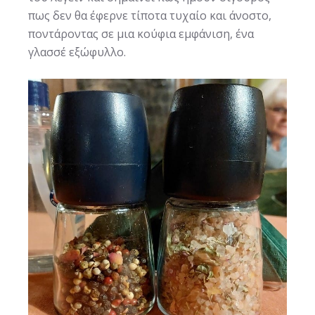
πως δεν θα έφερνε τίποτα τυχαίο και άνοστο,
ποντάροντας σε μια κούφια εμφάνιση, ένα
γλασσέ εξώφυλλο.