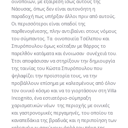
οινοποιών, με εξαίρεση ίσως αυτούς της
Νάουσας, όπως δεν είναι αυτονόητη η
παραδοχή πως υπήρξαν άλλοι πριν από αυτούς.
Οι περισσότεροι είναι οπαδοί της
παρθενογένεσης, πλην αντιβαίνει στους νόμους
του σύμπαντος. Τα οινοποιεία Τσέλεπου και
Σπυρόπουλου όμως κοίταξαν με θάρρος το
παρελθόν κατάματα και ένοιωσαν συνέχειά του.
Έτσι αποφάσισαν να στηρίξουν την δημιουργία
της ταινίας του Κώστα Σπυρόπουλου που
ψηλαφίζει την προϊστορία τους, να την
προβάλλουν επίσημα με καλεσμένους από όλον
τον οινικό κόσμο και να το γιορτάσουν στη Villa
Incognito, ένα εστιατόριο-σύμπραξη
χαρισματικών νέων της περιοχής με οινικές
και γαστρονομικές περγαμηνές, του οποίου τα
καναπεδάκια της βραδυάς και η περιποίηση των
καλεσμένων σηκώνουν ψηλά τον πήχη της