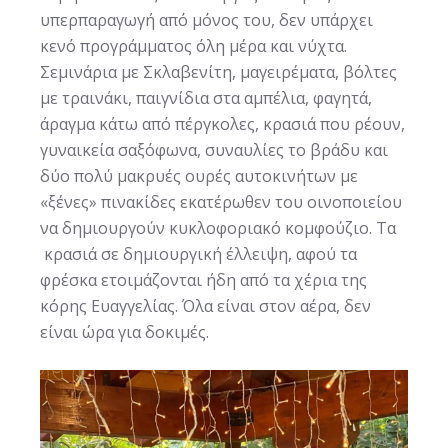
υπερπαραγωγή από μόνος του, δεν υπάρχει
κενό προγράμματος όλη μέρα και νύχτα.
Σεμινάρια με Σκλαβενίτη, μαγειρέματα, βόλτες
με τραινάκι, παιγνίδια στα αμπέλια, φαγητά,
άραγμα κάτω από πέργκολες, κρασιά που ρέουν,
γυναικεία σαξόφωνα, συναυλίες το βράδυ και
δύο πολύ μακρυές ουρές αυτοκινήτων με
«ξένες» πινακίδες εκατέρωθεν του οινοποιείου
να δημιουργούν κυκλοφοριακό κομφούζιο. Τα
κρασιά σε δημιουργική έλλειψη, αφού τα
φρέσκα ετοιμάζονται ήδη από τα χέρια της
κόρης Ευαγγελίας. Όλα είναι στον αέρα, δεν
είναι ώρα για δοκιμές.