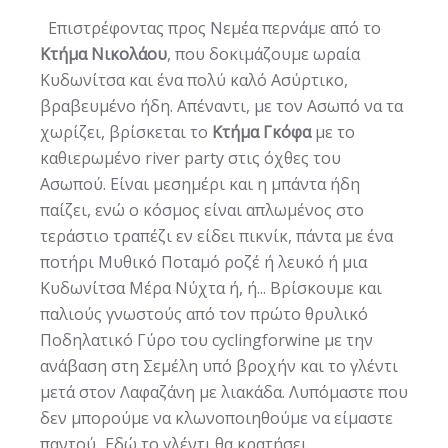
Επιστρέφοντας προς Νεμέα περνάμε από το
Κτήμα Νικολάου
, που δοκιμάζουμε ωραία
Κυδωνίτσα και ένα πολύ καλό Ασύρτικο,
βραβευμένο ήδη. Απέναντι, με τον Ασωπό να τα
χωρίζει, βρίσκεται το
Κτήμα Γκόφα
με το
καθιερωμένο river party στις όχθες του
Ασωπού. Είναι μεσημέρι και η μπάντα ήδη
παίζει, ενώ ο κόσμος είναι απλωμένος στο
τεράστιο τραπέζι εν είδει πικνίκ, πάντα με ένα
ποτήρι Μυθικό Ποταμό ροζέ ή λευκό ή μια
Κυδωνίτσα Μέρα Νύχτα ή, ή... Βρίσκουμε και
παλιούς γνωστούς από τον πρώτο θρυλικό
Ποδηλατικό Γύρο του cyclingforwine με την
ανάβαση στη Σεμέλη υπό βροχήν και το γλέντι
μετά στον Λαφαζάνη με λιακάδα. Λυπόμαστε που
δεν μπορούμε να κλωνοποιηθούμε να είμαστε
παντού...Εδώ το γλέντι θα κρατήσει.