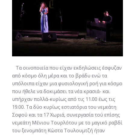
Τα οινοποιεία που είχαν εκδηλώσεις έσφυζαν
από κόσμο όλη μέρα και το βράδυ ενώ τα
υπόλοιπα είχαν μια φυσιολογική ροή για κόσμο
που ήθελε να δοκιμάσει τα νέα κρασιά- και
υπήρχαν πολλά-κυρίως από τις 11.00 έως τις
19.00. Τα δύο κυρίως εστιατόρια του νεμεάτη
Σοφού και τα 17 Χωριά, συνεργασία τού επίσης
νεμεάτη Μένιου Τουρλότου με το μαγικό ραβδί
του ξενομπάτη Κώστα Τουλουμτζή ήταν