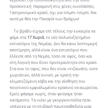
προσεκτική παραμονή στις φίνες οινολάσπες.
Γαστρονομικό κρασί, όχι για τσίμπι-τσίμπι. Και
αυτά με θέα την Παναγία των Βράχων!
Το βράδυ είχαμε επί τέλους την ευκαιρία να
φάμε στα
17 Χωριά
, το νέο πολυσυζητημένο
εστιατόριο της Νεμέας. Δεν θα κάνω λεπτομερή
αποτίμηση, αλλά είναι ένα εστιατόριο που
έλλειπε από τη Νεμέα, τόσο σε ύφος, όσο και
στη λογική που δίνει προτεραιότητα στο κρασί.
Στα συν το ύφος, που δεν είναι ντιζαϊνάτο, ούτε
χωριάτικο, αλλά οινικό, με ορατή την
κλιματιζόμενη κάβα και την αίσθηση του
ποιοτικού εμφιαλωμένου κρασιού να αιωρείται.
Εμείς φάγαμε νωρίς, όταν φεύγαμε ήταν
κατάμεστο. Τα νιόκι με γκοργκοντσόλα ήταν
υπέροχα με τη στιβαρή πρωτοκαθεδρία μιας