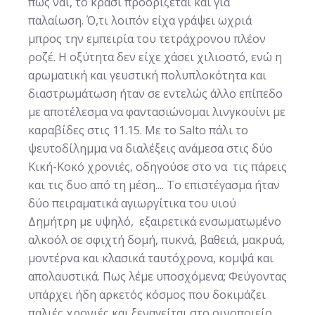
πως ναι, το κρασί προορίζεται και για
παλαίωση. Ό,τι λοιπόν είχα γράψει ωχριά
μπρος την εμπειρία του τετράχρονου πλέον
ροζέ. Η οξύτητα δεν είχε χάσει χιλιοστό, ενώ η
αρωματική και γευστική πολυπλοκότητα και
διαστρωμάτωση ήταν σε εντελώς άλλο επίπεδο
με αποτέλεσμα να φαντασιώνομαι λινγκουίνι με
καραβίδες στις 11.15. Με το Salto πάλι το
ψευτοδίλημμα να διαλέξεις ανάμεσα στις δύο
Κική-Κοκό χρονιές, οδηγούσε στο να τις πάρεις
και τις δυο από τη μέση.... Το επιστέγασμα ήταν
δύο πειραματικά αγιωργίτικα του υιού
Δημήτρη με υψηλό, εξαιρετικά ενσωματωμένο
αλκοόλ σε σφιχτή δομή, πυκνά, βαθειά, μακρυά,
μοντέρνα και κλασικά ταυτόχρονα, κομψά και
απολαυστικά. Πως λέμε υποσχόμενα; Φεύγοντας
υπάρχει ήδη αρκετός κόσμος που δοκιμάζει
παλιές χρονιές και ξεναγείται στο οινοποιείο.