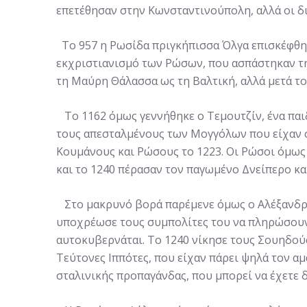
επετέθησαν στην Κωνσταντινούπολη, αλλά οι δι
Το 957 η Ρωσίδα πριγκήπισσα Όλγα επισκέφθηκε
εκχριστιανισμό των Ρώσων, που ασπάστηκαν τη
τη Μαύρη Θάλασσα ως τη Βαλτική, αλλά μετά το
Το 1162 όμως γεννήθηκε ο Τεμουτζίν, ένα παι
τους απεσταλμένους των Μογγόλων που είχαν στ
Κουμάνους και Ρώσους το 1223. Οι Ρώσοι όμως 
και το 1240 πέρασαν τον παγωμένο Δνείπερο κα
Στο μακρυνό βορά παρέμενε όμως ο Αλέξανδρος
υποχρέωσε τους συμπολίτες του να πληρώσουν 
αυτοκυβερνάται. Το 1240 νίκησε τους Σουηδού
Τεύτονες Ιππότες, που είχαν πάρει ψηλά τον α
σταλινικής προπαγάνδας, που μπορεί να έχετε δε