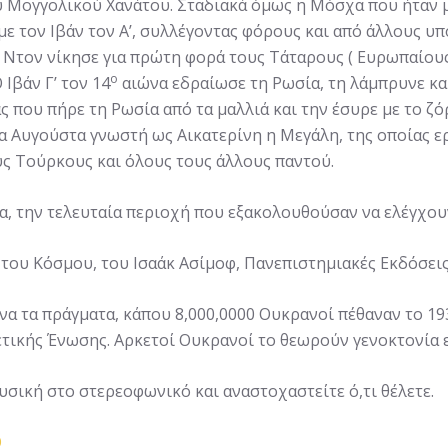
 Μογγολικού Χανάτου. Σταδιακά όμως η Μόσχα που ήταν 
 τον Ιβάν τον Α’, συλλέγοντας φόρους και από άλλους υπο
υ Ντον νίκησε για πρώτη φορά τους Τάταρους ( Ευρωπαίου
ο
Ιβάν Γ’ τον 14
αιώνα εδραίωσε τη Ρωσία, τη λάμπρυνε και
 που πήρε τη Ρωσία από τα μαλλιά και την έσυρε με το ζό
ία Αυγούστα γνωστή ως Αικατερίνη η Μεγάλη, της οποίας 
υς Τούρκους και όλους τους άλλους παντού.
 την τελευταία περιοχή που εξακολουθούσαν να ελέγχουν
α του Κόσμου, του Ισαάκ Ασίμοφ, Πανεπιστημιακές Εκδόσεις
να τα πράγματα, κάπου 8,000,0000 Ουκρανοί πέθαναν το 193
τικής Ένωσης. Αρκετοί Ουκρανοί το θεωρούν γενοκτονία ε
υσική στο στερεοφωνικό και αναστοχαστείτε ό,τι θέλετε.
Q