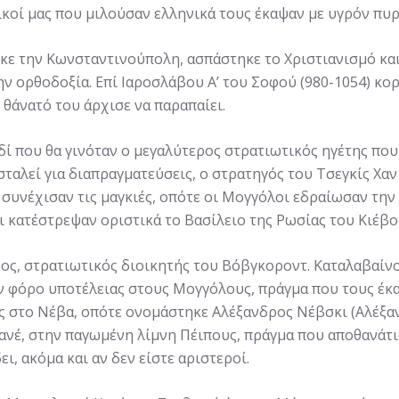
κοί μας που μιλούσαν ελληνικά τους έκαψαν με υγρόν πυρ
 την Κωνσταντινούπολη, ασπάστηκε το Χριστιανισμό και 
ν ορθοδοξία. Επί Ιαροσλάβου Α’ του Σοφού (980-1054) κο
 θάνατό του άρχισε να παραπαίει.
δί που θα γινόταν ο μεγαλύτερος στρατιωτικός ηγέτης πο
αλεί για διαπραγματεύσεις, ο στρατηγός του Τσεγκίς Χαν 
συνέχισαν τις μαγκιές, οπότε οι Μογγόλοι εδραίωσαν την
ι κατέστρεψαν οριστικά το Βασίλειο της Ρωσίας του Κιέβο
, στρατιωτικός διοικητής του Βόβγκοροντ. Καταλαβαίνον
φόρο υποτέλειας στους Μογγόλους, πράγμα που τους έκαν
ς στο Νέβα, οπότε ονομάστηκε Αλέξανδρος Νέβσκι (Αλέξαν
μανέ, στην παγωμένη λίμνη Πέιπους, πράγμα που αποθανάτ
ι, ακόμα και αν δεν είστε αριστεροί.