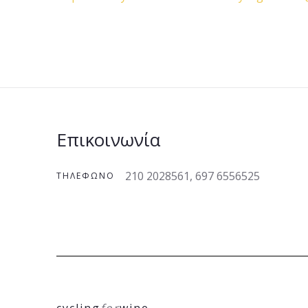
Επικοινωνία
210 2028561, 697 6556525
ΤΗΛΈΦΩΝΟ
cycling
for
wine