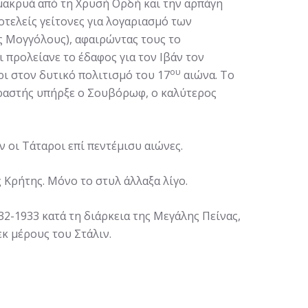
μακρυά από τη Χρυσή Ορδή και την αρπάγη
τελείς γείτονες για λογαριασμό των
ς Μογγόλους), αφαιρώντας τους το
 προλείανε το έδαφος για τον Ιβάν τον
ου
ρι στον δυτικό πολιτισμό του 17
αιώνα. Το
εραστής υπήρξε ο Σουβόρωφ, ο καλύτερος
 οι Τάταροι επί πεντέμισυ αιώνες.
 Κρήτης. Μόνο το στυλ άλλαξα λίγο.
2-1933 κατά τη διάρκεια της Μεγάλης Πείνας,
κ μέρους του Στάλιν.