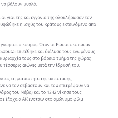
 να βάλουν μυαλό.
οι γιοί της και εγγόνια της ολοκλήρωσαν τον
ρυφώθηκε η ισχύς του κράτους εκτεινόμενο από
υ γνώρισε ο κόσμος. Όταν οι Ρώσοι σκότωσαν
Sabutai επιτέθηκε και διέλυσε τους ενωμένους
 κυριαρχία τους στο βόρειο τμήμα της χώρας
υ τέσσερις αιώνες μετά την ίδρυσή του.
τας τη ματαιότητα της αντίστασης,
ε να τον σεβαστούν και του επιτρέψουν να
δρος του Νέβα) και το 1242 νίκησε τους
ισε έξοχα ο Αϊζενστάιν στο ομώνυμο φίλμ