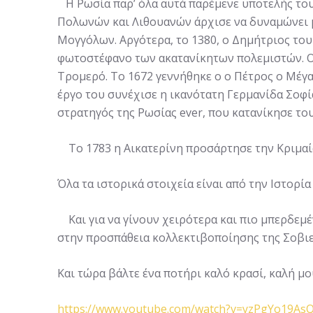
Η Ρωσία παρ’ όλα αυτά παρέμενε υποτελής του
Πολωνών και Λιθουανών άρχισε να δυναμώνει με
Μογγόλων. Αργότερα, το 1380, ο Δημήτριος το
φωτοστέφανο των ακατανίκητων πολεμιστών. Ο 
Τρομερό. Το 1672 γεννήθηκε ο ο Πέτρος ο Μέγας
έργο του συνέχισε η ικανότατη Γερμανίδα Σοφ
στρατηγός της Ρωσίας ever, που κατανίκησε το
Το 1783 η Αικατερίνη προσάρτησε την Κριμαία,
Όλα τα ιστορικά στοιχεία είναι από την Ιστορί
Και για να γίνουν χειρότερα και πιο μπερδεμέ
στην προσπάθεια κολλεκτιβοποίησης της Σοβιε
Και τώρα βάλτε ένα ποτήρι καλό κρασί, καλή μο
https://www.youtube.com/watch?v=yzPgYo19As